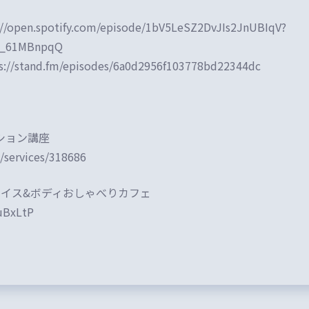
://open.spotify.com/episode/1bV5LeSZ2DvJIs2JnUBIqV?
n9_61MBnpqQ
s://stand.fm/episodes/6a0d2956f103778bd22344dc
ション講座
p/services/318686
：ボイス&ボディおしゃべりカフェ
4uBxLtP