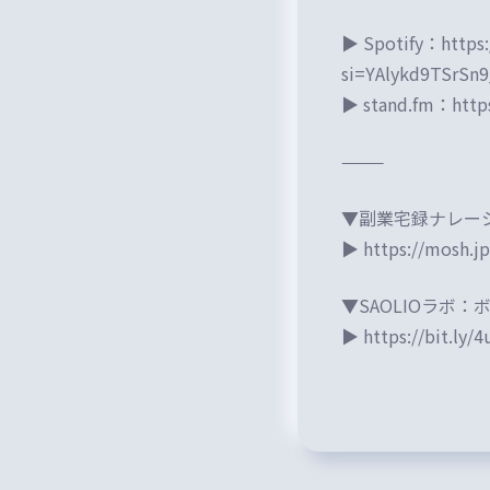
▶ Spotify：
https
si=YAlykd9TSrS
▶ stand.fm：
http
⸻
▼副業宅録ナレー
▶
https://mosh.j
▼SAOLIOラボ
▶
https://bit.ly/