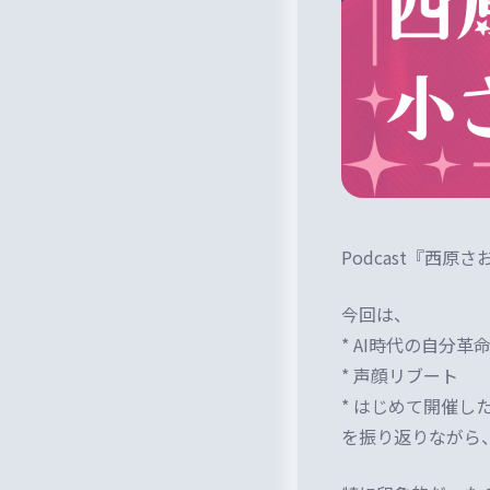
Podcast『西原
今回は、
* AI時代の自分革
* 声顔リブート
* はじめて開催し
を振り返りながら