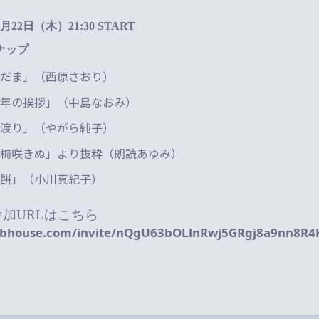
1月22日（木）21:30 START
ナップ
だま」（西原さおり）
年の挨拶」（中島なおみ）
渡り」（やがら純子）
梅咲きぬ」より抜粋（朗読あゆみ）
餅」（小川真紀子）
eの参加URLはこちら
lubhouse.com/invite/nQgU63bOLlnRwj5GRgj8a9nn8