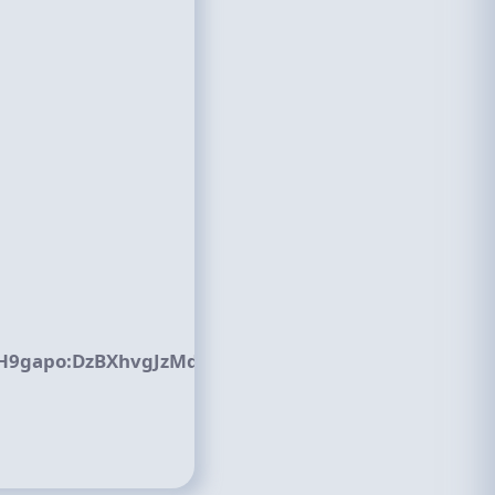
R4H9gapo:DzBXhvgJzMdtRbWTUDQcNFH6IMfF18OCogY_