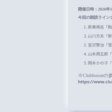
開催日時：
2026年
今回の朗読ライン
新美南吉「飴
山川方夫「新
宮沢賢治「雪
山本周五郎「
岡本かの子「
※Clubhous
https://www.c