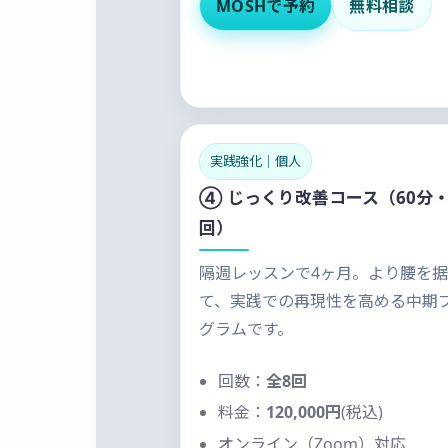
MOSHで予約
無料相談
実践強化｜個人
④ じっくり改善コース（60分・
回）
隔週レッスンで4ヶ月。より腰を
て、実践での再現性を高める中期
グラムです。
回数：
全8回
料金：
120,000円
(税込)
オンライン（Zoom）対応