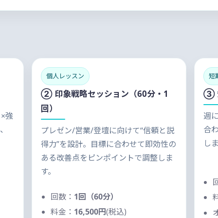
個人レッスン
短
② 印象戦略セッション（60分・1
③
回）
×強
週に
し、
合
プレゼン/営業/登壇に向けて“信頼と説
。
し
得力”を設計。目標に合わせて即効性の
ある改善点をピンポイントで調整しま
す。
回数：
1回（60分）
料金：
16,500円
(税込)